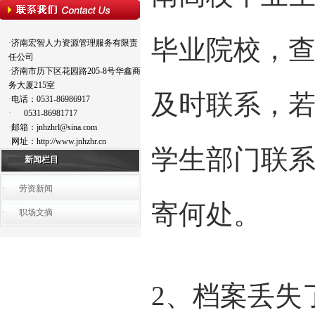
毕业院校，
·
济南宏智人力资源管理服务有限责
任公司
·
济南市历下区花园路205-8号华鑫商
务大厦215室
及时联系，
·
电话：0531-86986917
·
0531-86981717
·
邮箱：jnhzhrl@sina.com
·
网址：http://www.jnhzhr.cn
学生部门联
新闻栏目
·
劳资新闻
寄何处。
·
职场文摘
2、档案丢失