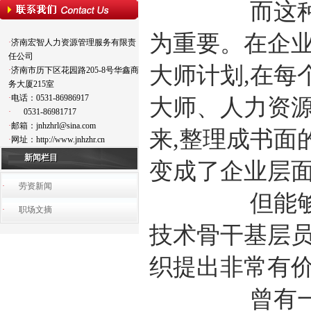
而这种员工
为重要。在企业
·
济南宏智人力资源管理服务有限责
任公司
大师计划,在每
·
济南市历下区花园路205-8号华鑫商
务大厦215室
·
电话：0531-86986917
大师、人力资源
·
0531-86981717
·
邮箱：jnhzhrl@sina.com
来,整理成书面
·
网址：http://www.jnhzhr.cn
新闻栏目
变成了企业层
·
劳资新闻
但能够提升
·
职场文摘
技术骨干基层员
织提出非常有
曾有一家日化