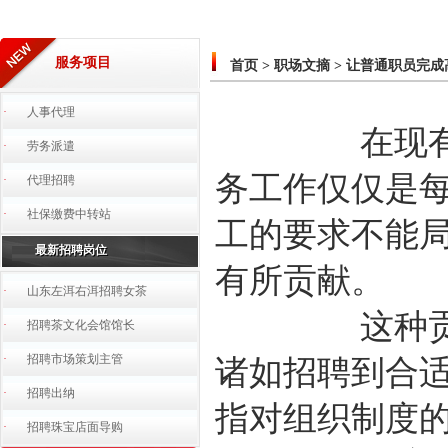
服务项目
首页
>
职场文摘
>
让普通职员完成
·
人事代理
在现有的组织
·
劳务派遣
务工作仅仅是
·
代理招聘
·
社保缴费中转站
工的要求不能局
最新招聘岗位
有所贡献。
·
山东左洱右洱招聘女茶
这种贡献包含
·
招聘茶文化会馆馆长
·
招聘市场策划主管
诸如招聘到合适
·
招聘出纳
指对组织制度的
·
招聘珠宝店面导购