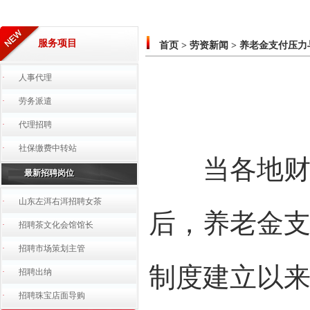
服务项目
首页
>
劳资新闻
>
养老金支付压力
·
人事代理
·
劳务派遣
·
代理招聘
·
社保缴费中转站
当各地财政
最新招聘岗位
·
山东左洱右洱招聘女茶
后，养老金支
·
招聘茶文化会馆馆长
·
招聘市场策划主管
制度建立以
·
招聘出纳
·
招聘珠宝店面导购