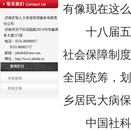
有像现在这
·
济南宏智人力资源管理服务有限责
任公司
十八届五中
·
济南市历下区花园路205-8号华鑫商
务大厦215室
·
电话：0531-86986917
·
0531-86981717
社会保障制
·
邮箱：jnhzhrl@sina.com
·
网址：http://www.jnhzhr.cn
新闻栏目
全国统筹，
·
劳资新闻
·
职场文摘
乡居民大病
中国社科院