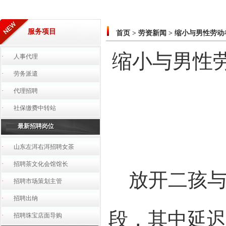
服务项目
首页
>
劳资新闻
>
缩小与男性劳动
缩小与男性劳
·
人事代理
·
劳务派遣
·
代理招聘
·
社保缴费中转站
最新招聘岗位
·
山东左洱右洱招聘女茶
·
招聘茶文化会馆馆长
放开二孩与
·
招聘市场策划主管
·
招聘出纳
段，其中延
·
招聘珠宝店面导购