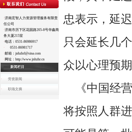
忠表示，延迟
·
济南宏智人力资源管理服务有限责
任公司
·
济南市历下区花园路205-8号华鑫商
务大厦215室
只会延长几
·
电话：0531-86986917
·
0531-86981717
·
邮箱：jnhzhrl@sina.com
·
网址：http://www.jnhzhr.cn
众以心理预
新闻栏目
·
劳资新闻
《中国经营
·
职场文摘
将按照人群进