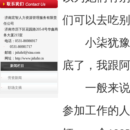
们可以去吃别
·
济南宏智人力资源管理服务有限责
任公司
·
济南市历下区花园路205-8号华鑫商
务大厦215室
小柒犹豫了
·
电话：0531-86986917
·
0531-86981717
·
邮箱：jnhzhrl@sina.com
·
网址：http://www.jnhzhr.cn
底了，我跟阿
新闻栏目
·
劳资新闻
一般来说，
·
职场文摘
参加工作的