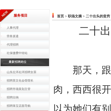
服务项目
首页
>
职场文摘
>
二十出头的贫穷
二十出
·
人事代理
·
劳务派遣
·
代理招聘
·
社保缴费中转站
最新招聘岗位
那天，跟朋
·
山东左洱右洱招聘女茶
·
招聘茶文化会馆馆长
肉，西西很
·
招聘市场策划主管
·
招聘出纳
以为她们有别
·
招聘珠宝店面导购